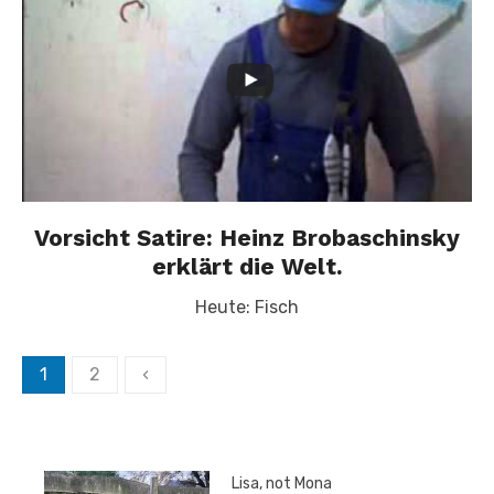
Vorsicht Satire: Heinz Brobaschinsky
erklärt die Welt.
Heute: Fisch
Seitennummerierung
1
2
‹
der
Beiträge
Lisa, not Mona