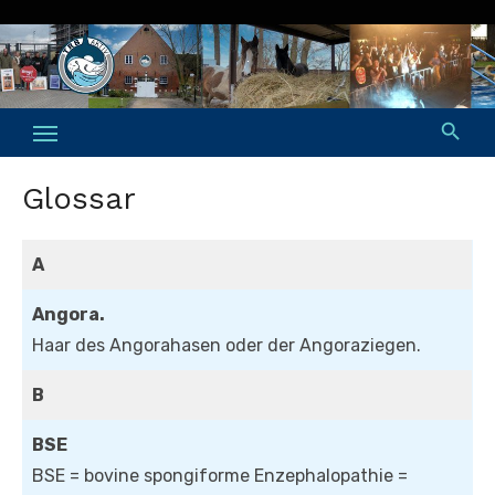
Skip
to
content
Glossar
A
Angora.
Haar des Angorahasen oder der Angoraziegen.
B
BSE
BSE = bovine spongiforme Enzephalopathie =