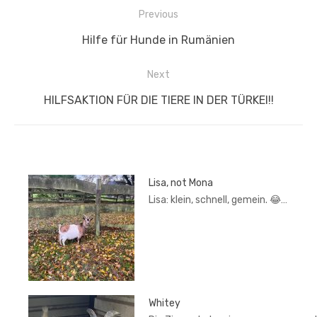
Beitragsnavigation
Previous
Previous
Hilfe für Hunde in Rumänien
post:
Next
Next
HILFSAKTION FÜR DIE TIERE IN DER TÜRKEI!!
post:
Lisa, not Mona
Lisa: klein, schnell, gemein. 😂…
Whitey