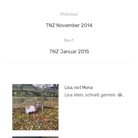
Beitragsnavigation
Previous
Previous
TNZ November 2014
post:
Next
Next
TNZ Januar 2015
post:
Lisa, not Mona
Lisa: klein, schnell, gemein. 😂…