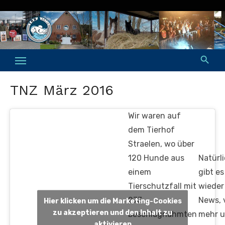
Skip
to
content
TNZ März 2016
Wir waren auf
dem Tierhof
Straelen, wo über
120 Hunde aus
Natürl
einem
gibt e
Tierschutzfall mit
wieder
273
News, 
Hier klicken um die Marketing-Cookies
zu akzeptieren und den Inhalt zu
beschlagnahmten
mehr 
aktivieren