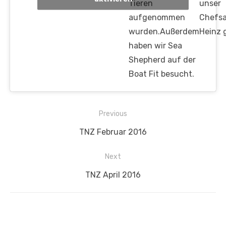
Tieren
unser
aufgenommen
Chefsat
wurden.Außerdem
Heinz gr
haben wir Sea
Shepherd auf der
Boat Fit besucht.
Beitragsnavigation
Previous
Previous
TNZ Februar 2016
post:
Next
Next
TNZ April 2016
post: