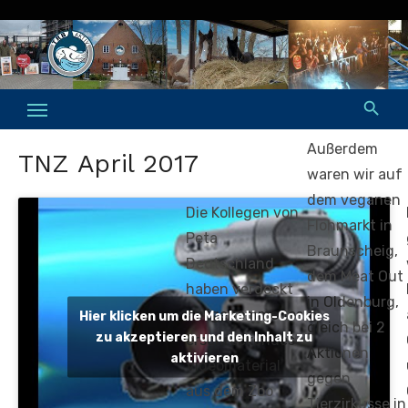
Skip
to
content
Außerdem
TNZ April 2017
waren wir auf
dem veganen
Die Kollegen von
Flohmarkt in
Peta
Braunscheig,
Deutschland
dem Meat Out
haben verdeckt
in Oldenburg,
aufgenommenes,
Hier klicken um die Marketing-Cookies
gleich bei 2
zu akzeptieren und den Inhalt zu
erschreckendes
Aktionen
aktivieren
Videomaterial
gegen
aus dem Zoo
Tierzirkusse in