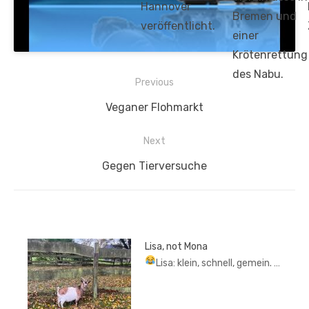
Hannover
Bremen und
veröffentlicht.
einer
Krötenrettung
des Nabu.
Beitragsnavigation
Previous
Previous
Veganer Flohmarkt
post:
Next
Next
Gegen Tierversuche
post:
Lisa, not Mona
Lisa: klein, schnell, gemein.
…