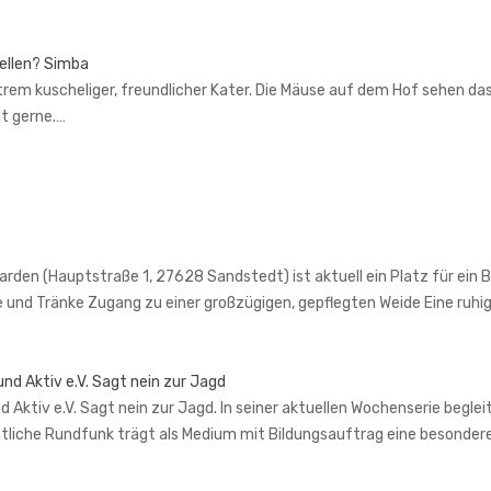
tellen? Simba
trem kuscheliger, freundlicher Kater. Die Mäuse auf dem Hof sehen das
ht gerne.…
en (Hauptstraße 1, 27628 Sandstedt) ist aktuell ein Platz für ein Bei
e und Tränke Zugang zu einer großzügigen, gepflegten Weide Eine ru
nd Aktiv e.V. Sagt nein zur Jagd
Aktiv e.V. Sagt nein zur Jagd. In seiner aktuellen Wochenserie begle
tliche Rundfunk trägt als Medium mit Bildungsauftrag eine besondere