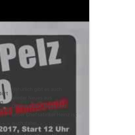
Natürlich gibt es auch
dort
wieder Neues aus
en
Offenwarden, News und
chten
unser Chefsatiriker Heinz ist
auch dabei.