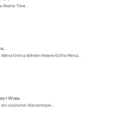
 Alwine Trine…
os.
a Wilma Emma Wilhelm Helene Käthe Minna…
овут Игорь.
or, ein russischer Warzenerpel.…