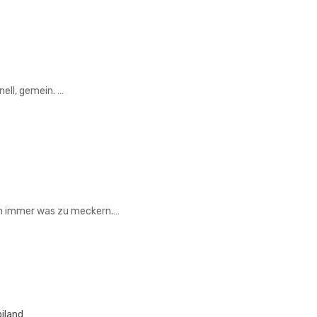
hnell, gemein.
…
n immer was zu meckern.…
iland