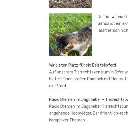
Dürfen wir vors
Simba ist ein ex
lässt er sich nic
Wir bieten Platz für ein Beistellpferd
Auf unserem Tierrechtszentrum in Offenward
bietet: Einen großen Paddock mit Heurauf
ein Pferd …
Radio Bremen im Jagdfieber – Tierrechtsbu
Radio Bremen im Jagdfieber Tierrechtsbund 
angehende Hobbyjäger. Der öffentlich-rech
komplexer Themen …