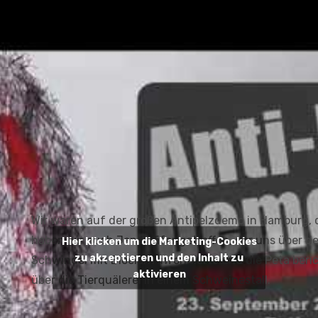
Wir waren auf der großen Antipelzdemo in Hamburg, 
haben wir auch Jan Pefifer getroffen, der uns über d
Hier klicken um die Marketing-Cookies
zu akzeptieren und den Inhalt zu
Schwindel mit Bioeiern informierte und die Peta beri
aktivieren
über die Tierquälerei in einem Schweinestall.