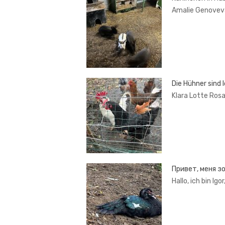
Amalie Genoveva
Die Hühner sind l
Klara Lotte Ros
Привет, меня з
Hallo, ich bin Ig