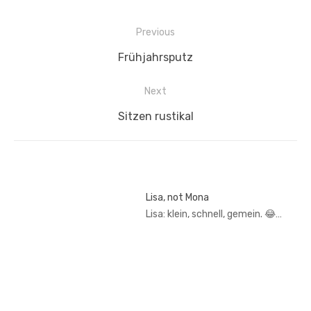
Beitragsnavigation
Previous
Previous
Frühjahrsputz
post:
Next
Next
Sitzen rustikal
post:
Lisa, not Mona
Lisa: klein, schnell, gemein. 😂…