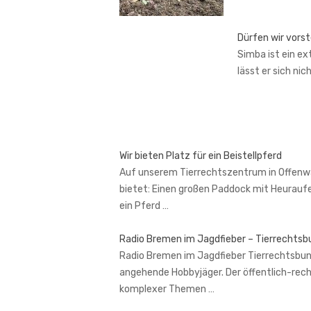
Dürfen wir vors
Simba ist ein ex
lässt er sich nic
Wir bieten Platz für ein Beistellpferd
Auf unserem Tierrechtszentrum in Offenward
bietet: Einen großen Paddock mit Heurauf
ein Pferd …
Radio Bremen im Jagdfieber – Tierrechtsbu
Radio Bremen im Jagdfieber Tierrechtsbund 
angehende Hobbyjäger. Der öffentlich-rech
komplexer Themen …