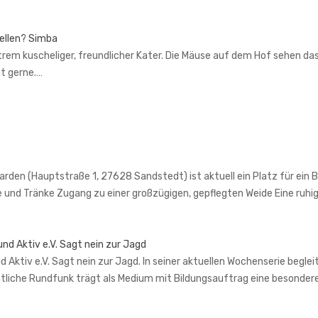
tellen? Simba
trem kuscheliger, freundlicher Kater. Die Mäuse auf dem Hof sehen das
ht gerne.…
en (Hauptstraße 1, 27628 Sandstedt) ist aktuell ein Platz für ein Bei
e und Tränke Zugang zu einer großzügigen, gepflegten Weide Eine ru
nd Aktiv e.V. Sagt nein zur Jagd
Aktiv e.V. Sagt nein zur Jagd. In seiner aktuellen Wochenserie begle
tliche Rundfunk trägt als Medium mit Bildungsauftrag eine besondere