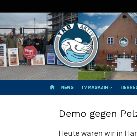
Skip
to
content
home
NEWS
TV MAGAZIN
TIERR
Demo gegen Pel
Heute waren wir in Ha