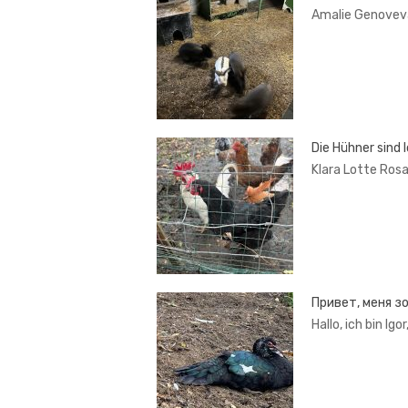
Amalie Genoveva
Die Hühner sind l
Klara Lotte Ros
Привет, меня з
Hallo, ich bin Ig