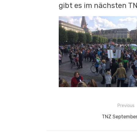
gibt es im nächsten TN
Beitragsnavigation
Previous
Previous
TNZ September
post: