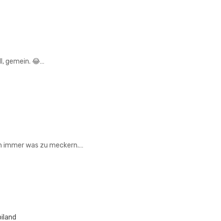
ell, gemein. 😂…
n immer was zu meckern.…
iland