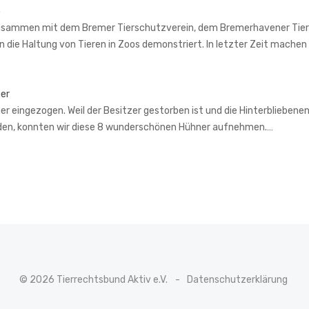
o
sammen mit dem Bremer Tierschutzverein, dem Bremerhavener Tiers
n die Haltung von Tieren in Zoos demonstriert. In letzter Zeit mach
er
 eingezogen. Weil der Besitzer gestorben ist und die Hinterbliebenen 
den, konnten wir diese 8 wunderschönen Hühner aufnehmen.…
© 2026 Tierrechtsbund Aktiv e.V.
Datenschutzerklärung