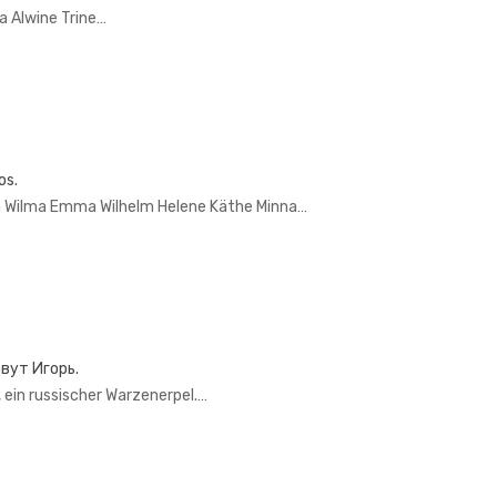
 Alwine Trine…
os.
a Wilma Emma Wilhelm Helene Käthe Minna…
овут Игорь.
or, ein russischer Warzenerpel.…