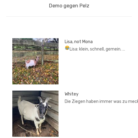
Next
Demo gegen Pelz
post:
Lisa, not Mona
Lisa: klein, schnell, gemein.
…
Whitey
Die Ziegen haben immer was zu mec