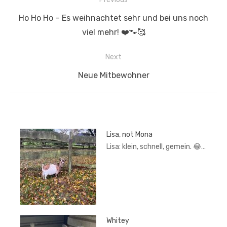
Previous
Ho Ho Ho – Es weihnachtet sehr und bei uns noch
post:
viel mehr! ❤️🐾🥰
Next
Next
Neue Mitbewohner
post:
Lisa, not Mona
Lisa: klein, schnell, gemein. 😂…
Whitey