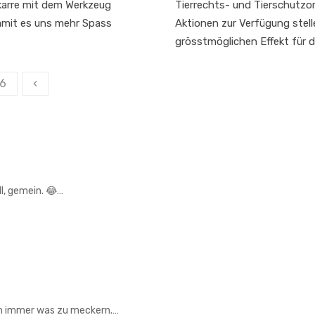
karre mit dem Werkzeug
Tierrechts- und Tierschutzor
(damit es uns mehr Spass
Aktionen zur Verfügung stell
grösstmöglichen Effekt für d
g
6
‹
ell, gemein. 😂…
n immer was zu meckern.…