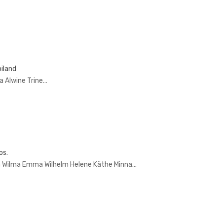
iland
 Alwine Trine…
os.
a Wilma Emma Wilhelm Helene Käthe Minna…