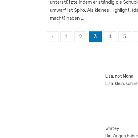
unterstützte indem er ständig die Schub
umwarf ist Spiro. Als kleines Highlight, 
macht) haben …
Seitennummerierun
‹
1
2
3
4
5
der
Beiträge
Lisa, not Mona
Lisa: klein, schn
Whitey
Die Ziegen habe