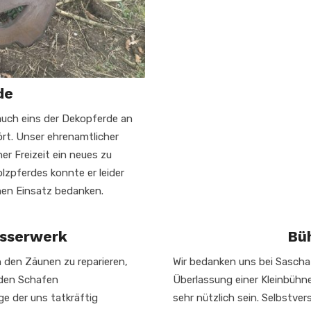
de
auch eins der Dekopferde an
rt. Unser ehrenamtlicher
iner Freizeit ein neues zu
lzpferdes konnte er leider
inen Einsatz bedanken.
sserwerk
Bü
 den Zäunen zu reparieren,
Wir bedanken uns bei Sascha 
 den Schafen
Überlassung einer Kleinbühne
ge der uns tatkräftig
sehr nützlich sein. Selbstver