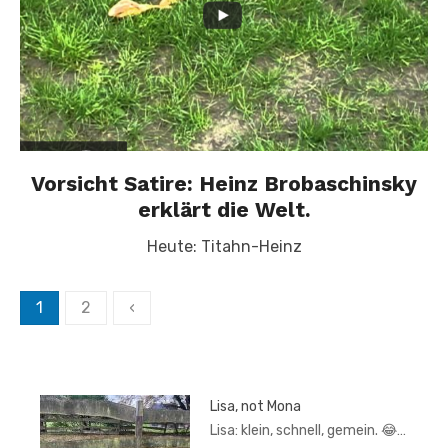
Vorsicht Satire: Heinz Brobaschinsky
erklärt die Welt.
Heute: Titahn-Heinz
Seitennummerierung
1
2
‹
der
Beiträge
Lisa, not Mona
Lisa: klein, schnell, gemein. 😂…