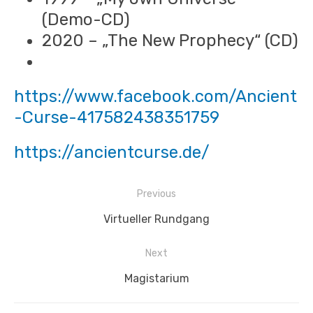
(Demo-CD)
2020 – „The New Prophecy“ (CD)
https://www.facebook.com/Ancient
-Curse-417582438351759
https://ancientcurse.de/
Beitragsnavigation
Previous
Previous
Virtueller Rundgang
post:
Next
Next
Magistarium
post: