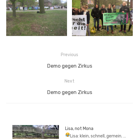
Beitragsnavigation
Previous
Previous
Demo gegen Zirkus
post:
Next
Next
Demo gegen Zirkus
post:
Lisa, not Mona
Lisa: klein, schnell, gemein.
…