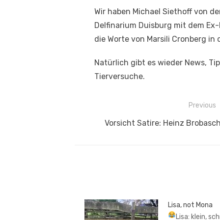
Wir haben Michael Siethoff von d
Delfinarium Duisburg mit dem Ex-D
die Worte von Marsili Cronberg i
Natürlich gibt es wieder News, Ti
Tierversuche.
Beitragsnavigation
Previous
Previous
Vorsicht Satire: Heinz Brobasch
post:
Lisa, not Mona
Lisa: klein, sc