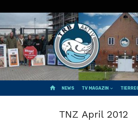
Skip
to
content
home
NEWS
TV MAGAZIN
TIERR
TNZ April 2012