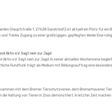
en (Hauptstraße 1, 27628 Sandstedt) ist aktuell ein Platz für ein Bei
e und Tränke Zugang zu einer großzügigen, gepflegten Weide Eine ru
nd Aktiv e.V. Sagt nein zur Jagd
Aktiv e.V. Sagt nein zur Jagd. In seiner aktuellen Wochenserie begle
tliche Rundfunk trägt als Medium mit Bildungsauftrag eine besondere
o
sammen mit dem Bremer Tierschutzverein, dem Bremerhavener Tiers
n die Haltung von Tieren in Zoos demonstriert. In letzter Zeit mach