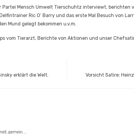
er Partei Mensch Umwelt Tierschuhtz interviewt, berichten 
elfintrainer Ric O‘ Barry und das erste Mal Besuch von Lar
n den Mund gelegt bekommen u.v.m.
pps vom Tierarzt, Berichte von Aktionen und unser Chefsat
Next
insky erklärt die Welt.
Vorsicht Satire: Heinz
post:
hnell, gemein.
…