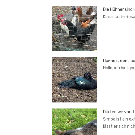
Die Hühner sind l
Klara Lotte Ros
Привет, меня з
Hallo, ich bin Ig
Dürfen wir vors
Simba ist ein ex
lässt er sich nic