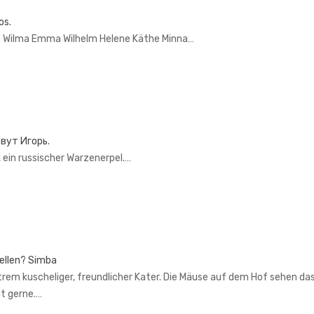
os.
a Wilma Emma Wilhelm Helene Käthe Minna…
овут Игорь.
or, ein russischer Warzenerpel.…
tellen? Simba
trem kuscheliger, freundlicher Kater. Die Mäuse auf dem Hof sehen das
ht gerne.…