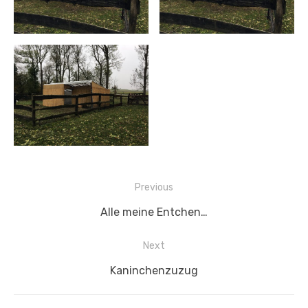
Beitragsnavigation
Previous
Previous
Alle meine Entchen…
post:
Next
Next
Kaninchenzuzug
post: